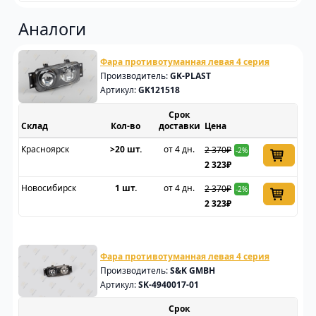
Аналоги
Фара противотуманная левая 4 серия
Производитель:
GK-PLAST
Артикул:
GK121518
Срок
Склад
доставки
Цена
Красноярск
>20 шт.
от 4 дн.
2 370₽
-2%
2 323₽
Новосибирск
1 шт.
от 4 дн.
2 370₽
-2%
2 323₽
Фара противотуманная левая 4 серия
Производитель:
S&K GMBH
Артикул:
SK-4940017-01
Срок