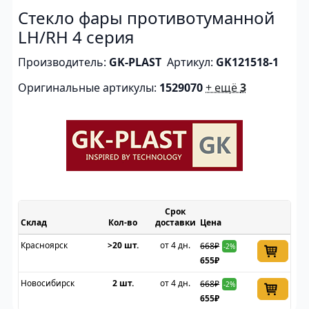
Стекло фары противотуманной
LH/RH 4 серия
Производитель:
GK-PLAST
Артикул:
GK121518-1
Оригинальные артикулы:
1529070
+ ещё
3
Срок
Склад
доставки
Цена
Красноярск
>20 шт.
от 4 дн.
668₽
-2%
655₽
Новосибирск
2 шт.
от 4 дн.
668₽
-2%
655₽