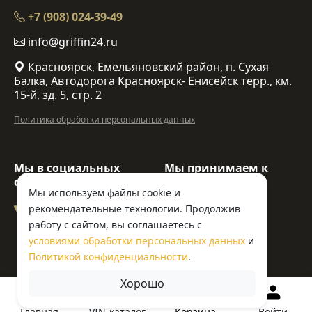
+7 (908) 024-39-49
info@griffin24.ru
Красноярск, Емельяновский район, п. Сухая
Балка, Автодорога Красноярск- Енисейск терр., км.
15-й, зд. 5, стр. 2
Политика обработки персональных данных
Мы в социальных
Мы принимаем к
сетях:
оплате:
Мы используем файлы cookie и
рекомендательные технологии. Продолжив
работу с сайтом, вы соглашаетесь с
условиями обработки персональных данных
и
Политикой конфиденциальности
.
© ООО «Гриффин»
Хорошо
Корзина
Главная
VIN-каталог
Войти