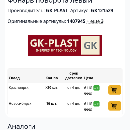
Производитель:
GK-PLAST
Артикул:
GK121529
Оригинальные артикулы:
1407945
+ ещё
3
Срок
Склад
доставки
Цена
Красноярск
>20 шт.
от 4 дн.
611₽
-2%
599₽
Новосибирск
16 шт.
от 4 дн.
611₽
-2%
599₽
Аналоги