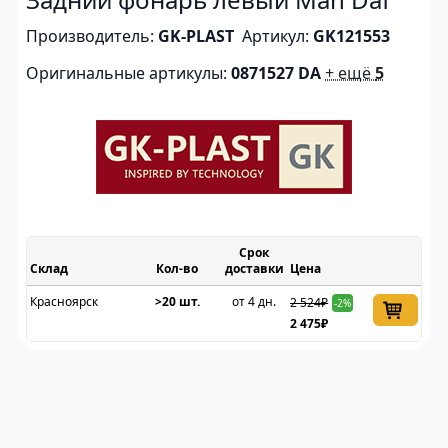
Производитель:
GK-PLAST
Артикул:
GK121553
Оригинальные артикулы:
0871527 DA
+ ещё
5
Срок
Склад
доставки
Цена
Красноярск
>20 шт.
от 4 дн.
2 524₽
-2%
2 475₽