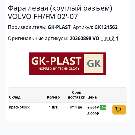
Фара левая (круглый разъем)
VOLVO FH/FM 02'-07
Производитель:
GK-PLAST
Артикул:
GK121562
Оригинальные артикулы:
20360898 VO
+ ещё
1
Срок
Склад
доставки
Цена
Красноярск
1 шт.
от 4 дн.
8 261₽
-2%
8 099₽