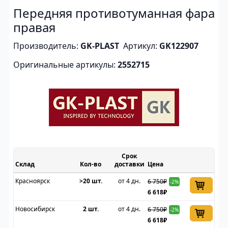
Передняя противотуманная фара
правая
Производитель:
GK-PLAST
Артикул:
GK122907
Оригинальные артикулы:
2552715
Срок
Склад
доставки
Цена
Красноярск
>20 шт.
от 4 дн.
6 750₽
-2%
6 618₽
Новосибирск
2 шт.
от 4 дн.
6 750₽
-2%
6 618₽