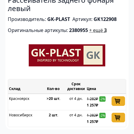
левый
Производитель:
GK-PLAST
Артикул:
GK122908
Оригинальные артикулы:
2380955
+ ещё
3
Срок
Склад
доставки
Цена
Красноярск
>20 шт.
от 4 дн.
1 282₽
-2%
1 257₽
Новосибирск
2 шт.
от 4 дн.
1 282₽
-2%
1 257₽