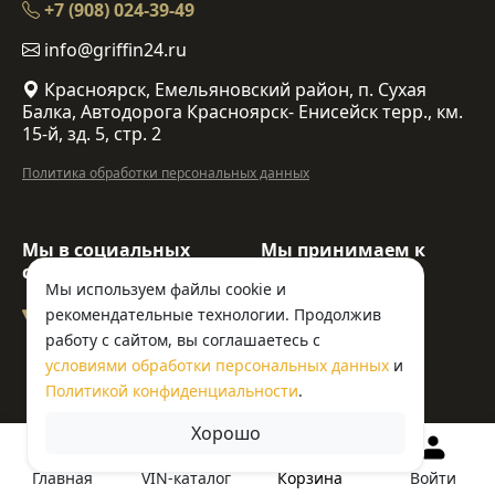
+7 (908) 024-39-49
info@griffin24.ru
Красноярск, Емельяновский район, п. Сухая
Балка, Автодорога Красноярск- Енисейск терр., км.
15-й, зд. 5, стр. 2
Политика обработки персональных данных
Мы в социальных
Мы принимаем к
сетях:
оплате:
Мы используем файлы cookie и
рекомендательные технологии. Продолжив
работу с сайтом, вы соглашаетесь с
условиями обработки персональных данных
и
© ООО «Гриффин»
Политикой конфиденциальности
.
Хорошо
Корзина
Главная
VIN-каталог
Войти