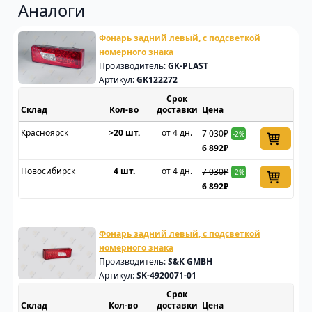
Аналоги
Фонарь задний левый, с подсветкой
номерного знака
Производитель:
GK-PLAST
Артикул:
GK122272
Срок
Склад
доставки
Цена
Красноярск
>20 шт.
от 4 дн.
7 030₽
-2%
6 892₽
Новосибирск
4 шт.
от 4 дн.
7 030₽
-2%
6 892₽
Фонарь задний левый, с подсветкой
номерного знака
Производитель:
S&K GMBH
Артикул:
SK-4920071-01
Срок
Склад
доставки
Цена