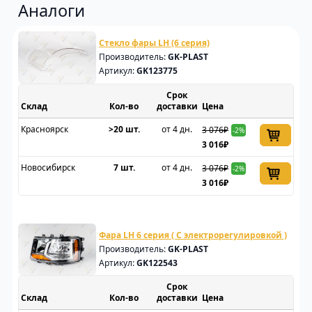
Аналоги
Стекло фары LH (6 серия)
Производитель:
GK-PLAST
Артикул:
GK123775
Срок
Склад
доставки
Цена
Красноярск
>20 шт.
от 4 дн.
3 076₽
-2%
3 016₽
Новосибирск
7 шт.
от 4 дн.
3 076₽
-2%
3 016₽
Фара LH 6 серия ( С электрорегулировкой )
Производитель:
GK-PLAST
Артикул:
GK122543
Срок
Склад
доставки
Цена