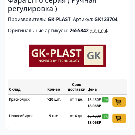
регулировка )
Производитель:
GK-PLAST
Артикул:
GK123704
Оригинальные артикулы:
2655842
+ ещё
4
Срок
Склад
доставки
Цена
Красноярск
>20 шт.
от 4 дн.
18 430₽
-2%
18 068₽
Новосибирск
9 шт.
от 4 дн.
18 430₽
-2%
18 068₽