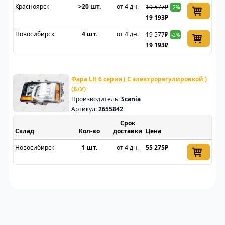
Красноярск
>20 шт.
от 4 дн.
19 577₽
-2%
19 193₽
Новосибирск
4 шт.
от 4 дн.
19 577₽
-2%
19 193₽
Фара LH 6 серия ( С электрорегулировкой )
(Б/У)
Производитель:
Scania
Артикул:
2655842
Срок
Склад
доставки
Цена
Новосибирск
1 шт.
от 4 дн.
55 275₽