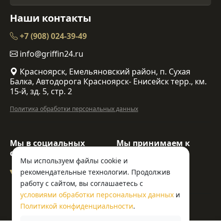
Наши контакты
+7 (908) 024-39-49
info@griffin24.ru
Красноярск, Емельяновский район, п. Сухая
Балка, Автодорога Красноярск- Енисейск терр., км.
15-й, зд. 5, стр. 2
Политика обработки персональных данных
Мы в социальных
Мы принимаем к
сетях:
оплате:
Мы используем файлы cookie и
рекомендательные технологии. Продолжив
работу с сайтом, вы соглашаетесь с
условиями обработки персональных данных
и
© ООО «Гриффин»
Политикой конфиденциальности
.