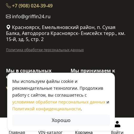
+7 (908) 024-39-49
info@griffin24.ru
Красноярск, Емельяновский район, п. Сухая
Балка, Автодорога Красноярск- Енисейск терр., км.
15-й, зд. 5, стр. 2
Политика обработки персональных данных
Мы в социальных
Мы принимаем к
сетях:
оплате:
Мы используем файлы cookie и
рекомендательные технологии. Продолжив
работу с сайтом, вы соглашаетесь с
условиями обработки персональных данных
и
© ООО «Гриффин»
Политикой конфиденциальности
.
Хорошо
Корзина
Главная
VIN-каталог
Войти