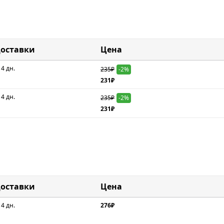
доставки
Цена
 4 дн.
235₽
-2%
231₽
 4 дн.
235₽
-2%
231₽
доставки
Цена
 4 дн.
276₽