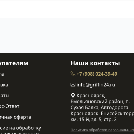
упателям
Наши контакты
та
+7 (908) 024-39-49
вка
info@griffin24.ru
раты
Красноярск,
Емельяновский район, п.
ос-Ответ
Сухая Балка, Автодорога
Красноярск- Енисейск терр
ичная оферта
км. 15-й, зд. 5, стр. 2
сие на обработку
Политика обработки персональных
ональных данных