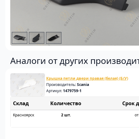
Аналоги от других производи
Крышка петли двери правая (белая) (Б/У)
Производитель:
Scania
Артикул:
1479759-1
Склад
Срок 
Красноярск
2 шт.
от