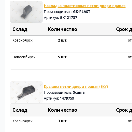
Накладка пластиковая петли двери правая
Производитель:
GK-PLAST
Артикул:
GK121737
Склад
Срок 
Красноярск
2 шт.
от
Новосибирск
5 шт.
от
Крышка петли двери правая (Б/У)
Производитель:
Scania
Артикул:
1479759
Склад
Срок 
Красноярск
3 шт.
от