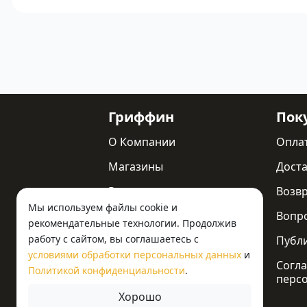
Гриффин
Пок
О Компании
Опла
Магазины
Доста
Реквизиты
Возв
Мы используем файлы cookie и
Статьи
Вопр
рекомендательные технологии. Продолжив
работу с сайтом, вы соглашаетесь с
Новости
Публ
условиями обработки персональных данных
и
Контакты
Согла
Политикой конфиденциальности
.
перс
Хорошо