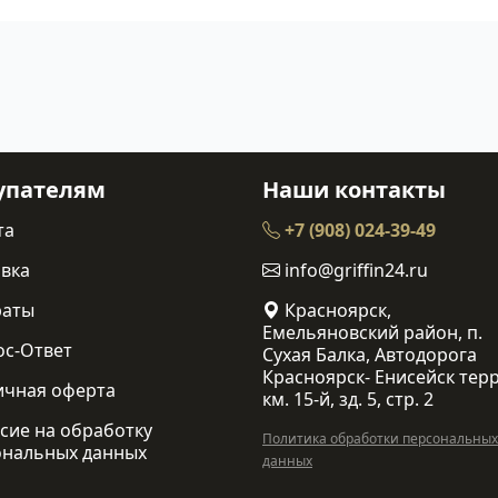
упателям
Наши контакты
та
+7 (908) 024-39-49
вка
info@griffin24.ru
раты
Красноярск,
Емельяновский район, п.
ос-Ответ
Сухая Балка, Автодорога
Красноярск- Енисейск терр
ичная оферта
км. 15-й, зд. 5, стр. 2
сие на обработку
Политика обработки персональных
ональных данных
данных