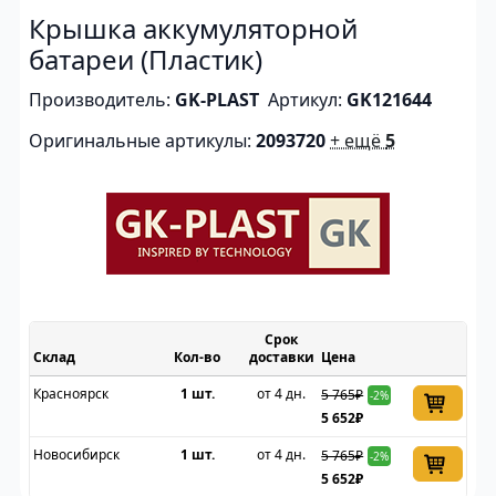
Крышка аккумуляторной
батареи (Пластик)
Производитель:
GK-PLAST
Артикул:
GK121644
Оригинальные артикулы:
2093720
+ ещё
5
Срок
Склад
доставки
Цена
Красноярск
1 шт.
от 4 дн.
5 765₽
-2%
5 652₽
Новосибирск
1 шт.
от 4 дн.
5 765₽
-2%
5 652₽