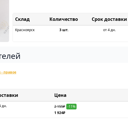
Склад
Срок доставки
Красноярск
3 шт.
от 4 дн.
телей
 - правое
оставки
Цена
4 дн.
2 155₽
-11%
1 924₽