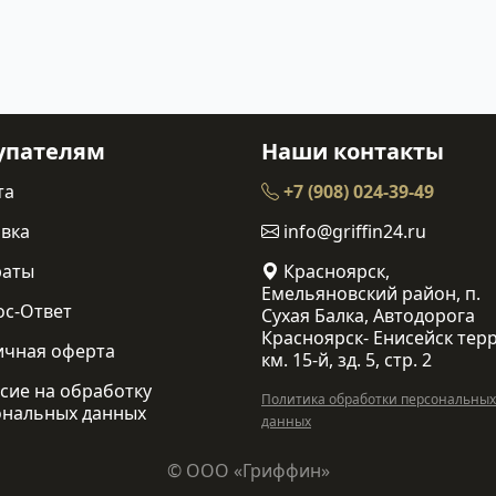
упателям
Наши контакты
та
+7 (908) 024-39-49
вка
info@griffin24.ru
раты
Красноярск,
Емельяновский район, п.
ос-Ответ
Сухая Балка, Автодорога
Красноярск- Енисейск терр
ичная оферта
км. 15-й, зд. 5, стр. 2
сие на обработку
Политика обработки персональных
ональных данных
данных
© ООО «Гриффин»