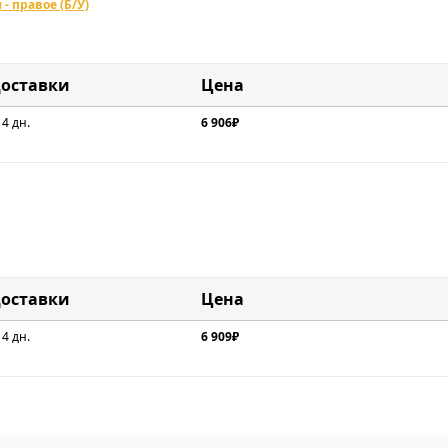
- правое (Б/У)
доставки
Цена
 4 дн.
6 906₽
доставки
Цена
 4 дн.
6 909₽