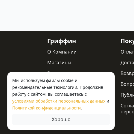
Гриффин
Пок
О Компании
Опла
Магазины
Доста
Реквизиты
Возв
Мы используем файлы cookie и
Статьи
Вопр
рекомендательные технологии. Продолжив
работу с сайтом, вы соглашаетесь с
Новости
Публ
условиями обработки персональных данных
и
Контакты
Согла
Политикой конфиденциальности
.
перс
Хорошо