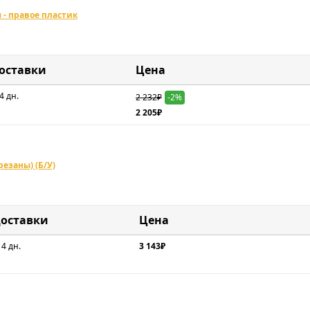
 - правое пластик
доставки
Цена
4 дн.
2 232₽
-2%
2 205₽
резаны) (Б/У)
доставки
Цена
 4 дн.
3 143₽