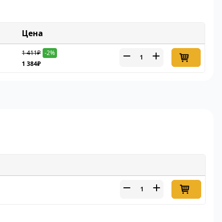
Цена
1 411₽
-2%
1 384₽