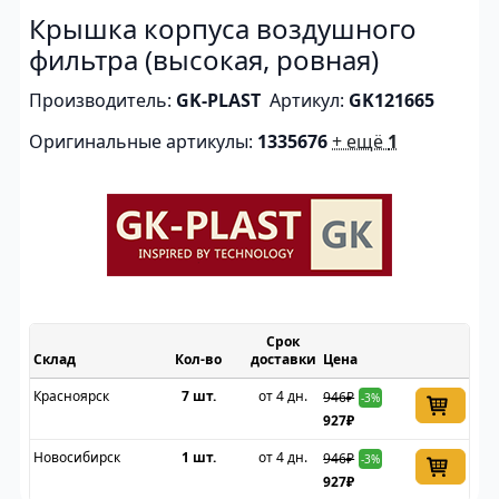
Крышка корпуса воздушного
фильтра (высокая, ровная)
Производитель:
GK-PLAST
Артикул:
GK121665
Оригинальные артикулы:
1335676
+ ещё
1
Срок
Склад
доставки
Цена
Красноярск
7 шт.
от 4 дн.
946₽
-3%
927₽
Новосибирск
1 шт.
от 4 дн.
946₽
-3%
927₽