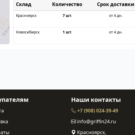
Склад
Срок доставки
Красноярск
7 шт.
от 4 дн.
Новосибирск
1 шт.
от 4 дн.
упателям
Наши контакты
та
+7 (908) 024-39-49
вка
info@griffin24.ru
раты
Красноярск,