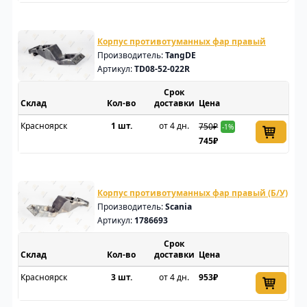
Корпус противотуманных фар правый
Производитель:
TangDE
Артикул:
TD08-52-022R
Срок
Склад
доставки
Цена
Красноярск
1 шт.
от 4 дн.
750₽
-1%
745₽
Корпус противотуманных фар правый (Б/У)
Производитель:
Scania
Артикул:
1786693
Срок
Склад
доставки
Цена
Красноярск
3 шт.
от 4 дн.
953₽