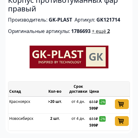
правый
Производитель:
GK-PLAST
Артикул:
GK121714
Оригинальные артикулы:
1786693
+ ещё
2
Срок
Склад
доставки
Цена
Красноярск
>20 шт.
от 4 дн.
611₽
-2%
599₽
Новосибирск
2 шт.
от 4 дн.
611₽
-2%
599₽