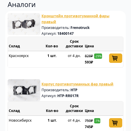
Аналоги
Кронштейн противотуманной фары
правый
Производитель:
Frenotruck
Артикул:
18400147
Срок
Склад
доставки
Цена
Красноярск
1 шт.
от 4 дн.
828₽
-29%
593₽
Корпус противотуманных фар правый
Производитель:
HTP
Артикул:
HTP-RR017R
Срок
Склад
доставки
Цена
Новосибирск
1 шт.
от 4 дн.
750₽
-1%
745₽