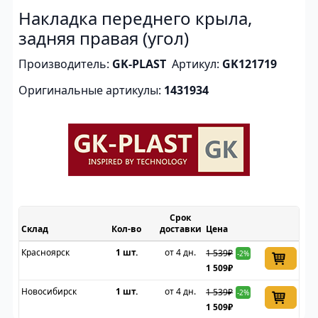
Накладка переднего крыла,
задняя правая (угол)
Производитель:
GK-PLAST
Артикул:
GK121719
Оригинальные артикулы:
1431934
Срок
Склад
доставки
Цена
Красноярск
1 шт.
от 4 дн.
1 539₽
-2%
1 509₽
Новосибирск
1 шт.
от 4 дн.
1 539₽
-2%
1 509₽