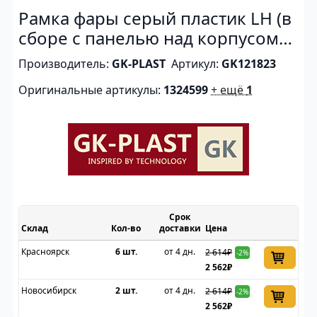
Рамка фары серый пластик LH (в
сборе с панелью над корпусом
фары)
Производитель:
GK-PLAST
Артикул:
GK121823
Оригинальные артикулы:
1324599
+ ещё
1
Срок
Склад
доставки
Цена
Красноярск
6 шт.
от 4 дн.
2 614₽
-2%
2 562₽
Новосибирск
2 шт.
от 4 дн.
2 614₽
-2%
2 562₽