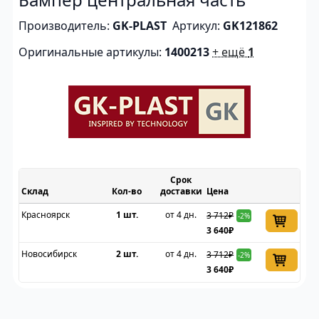
Производитель:
GK-PLAST
Артикул:
GK121862
Оригинальные артикулы:
1400213
+ ещё
1
Срок
Склад
доставки
Цена
Красноярск
1 шт.
от 4 дн.
3 712₽
-2%
3 640₽
Новосибирск
2 шт.
от 4 дн.
3 712₽
-2%
3 640₽