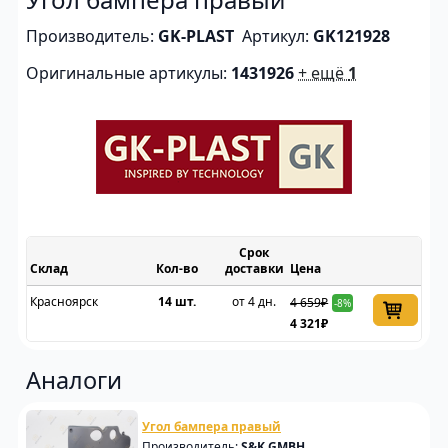
Производитель:
GK-PLAST
Артикул:
GK121928
Оригинальные артикулы:
1431926
+ ещё
1
Срок
Склад
доставки
Цена
Красноярск
14 шт.
от 4 дн.
4 659₽
-8%
4 321₽
Аналоги
Угол бампера правый
Производитель:
S&K GMBH