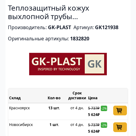
Теплозащитный кожух
выхлопной трубы
(металлический под покраску)
Производитель:
GK-PLAST
Артикул:
GK121938
Оригинальные артикулы:
1832820
Срок
Склад
доставки
Цена
Красноярск
13 шт.
от 4 дн.
5 737₽
-2%
5 624₽
Новосибирск
1 шт.
от 4 дн.
5 737₽
-2%
5 624₽