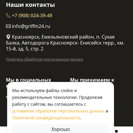
Наши контакты
+7 (908) 024-39-49
info@griffin24.ru
Красноярск, Емельяновский район, п. Сухая
Балка, Автодорога Красноярск- Енисейск терр., км.
15-й, зд. 5, стр. 2
Политика обработки персональных данных
Мы в социальных
Мы принимаем к
сетях:
оплате:
Мы используем файлы cookie и
рекомендательные технологии. Продолжив
работу с сайтом, вы соглашаетесь с
условиями обработки персональных данных
и
© ООО «Гриффин»
Политикой конфиденциальности
.
Хорошо