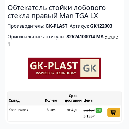
Обтекатель стойки лобового
стекла правый Man TGA LX
Производитель:
GK-PLAST
Артикул:
GK122003
Оригинальные артикулы:
82624100014 MA
+ ещё
1
Срок
Склад
доставки
Цена
Красноярск
3 шт.
от 4 дн.
3 218₽
-2%
3 155₽