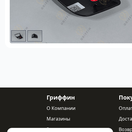
Гриффин
Пок
О Компании
Опла
Магазины
Доста
Реквизиты
Возв