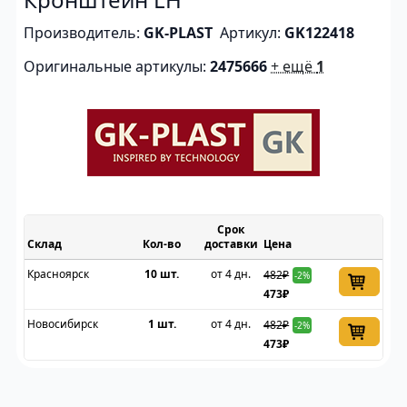
Производитель:
GK-PLAST
Артикул:
GK122418
Оригинальные артикулы:
2475666
+ ещё
1
Срок
Склад
доставки
Цена
Красноярск
10 шт.
от 4 дн.
482₽
-2%
473₽
Новосибирск
1 шт.
от 4 дн.
482₽
-2%
473₽