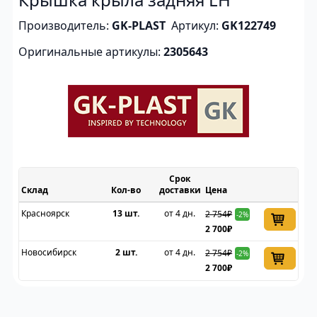
Производитель:
GK-PLAST
Артикул:
GK122749
Оригинальные артикулы:
2305643
Срок
Склад
доставки
Цена
Красноярск
13 шт.
от 4 дн.
2 754₽
-2%
2 700₽
Новосибирск
2 шт.
от 4 дн.
2 754₽
-2%
2 700₽