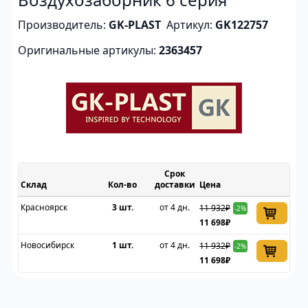
Производитель:
GK-PLAST
Артикул:
GK122757
Оригинальные артикулы:
2363457
Срок
Склад
доставки
Цена
Красноярск
3 шт.
от 4 дн.
11 932₽
-2%
11 698₽
Новосибирск
1 шт.
от 4 дн.
11 932₽
-2%
11 698₽