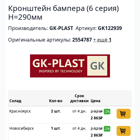
Кронштейн бампера (6 серия)
H=290мм
Производитель:
GK-PLAST
Артикул:
GK122939
Оригинальные артикулы:
2554787
+ ещё
1
Срок
Склад
доставки
Цена
Красноярск
2 шт.
от 4 дн.
2 921₽
-2%
2 863₽
Новосибирск
1 шт.
от 4 дн.
2 921₽
-2%
2 863₽