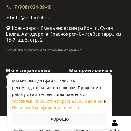
+7 (908) 024-39-49
info@griffin24.ru
Красноярск, Емельяновский район, п. Сухая
Балка, Автодорога Красноярск- Енисейск терр., км.
15-й, зд. 5, стр. 2
Политика обработки персональных данных
Мы в социальных
Мы принимаем к
сетях:
оплате:
Мы используем файлы cookie и
рекомендательные технологии. Продолжив
работу с сайтом, вы соглашаетесь с
условиями обработки персональных данных
и
© ООО «Гриффин»
Политикой конфиденциальности
.
Хорошо
Корзина
Главная
VIN-каталог
Войти