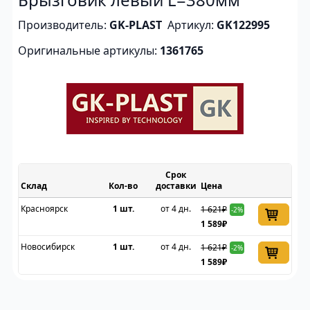
Производитель:
GK-PLAST
Артикул:
GK122995
Оригинальные артикулы:
1361765
Срок
Склад
доставки
Цена
Красноярск
1 шт.
от 4 дн.
1 621₽
-2%
1 589₽
Новосибирск
1 шт.
от 4 дн.
1 621₽
-2%
1 589₽