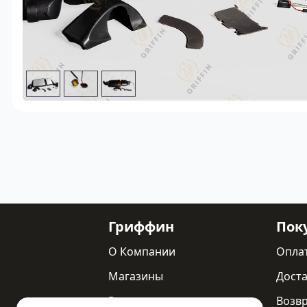
Гриффин
Пок
О Компании
Опла
Магазины
Доста
Реквизиты
Возв