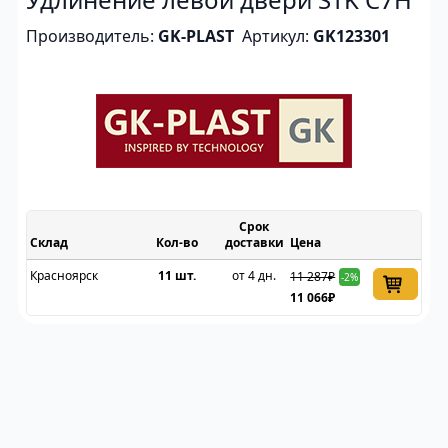
Производитель:
GK-PLAST
Артикул:
GK123301
Срок
Склад
доставки
Цена
Красноярск
11 шт.
от 4 дн.
11 287₽
-2%
11 066₽