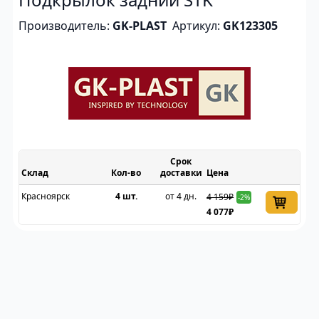
Производитель:
GK-PLAST
Артикул:
GK123305
Срок
Склад
доставки
Цена
Красноярск
4 шт.
от 4 дн.
4 159₽
-2%
4 077₽