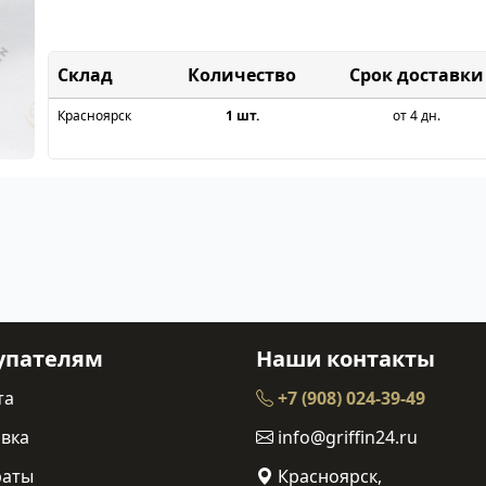
Склад
Срок доставки
Красноярск
1 шт.
от 4 дн.
упателям
Наши контакты
та
+7 (908) 024-39-49
вка
info@griffin24.ru
раты
Красноярск,