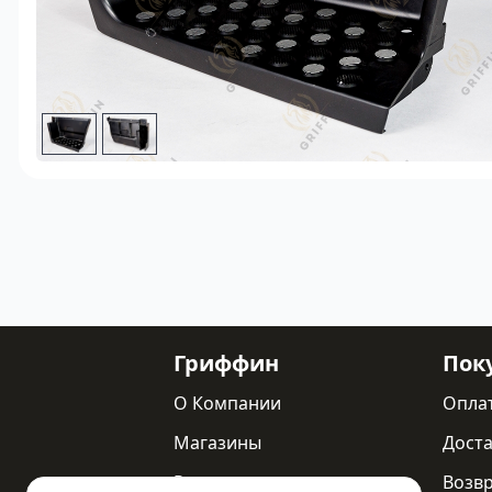
Гриффин
Пок
О Компании
Опла
Магазины
Доста
Реквизиты
Возв