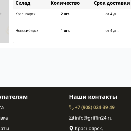
Склад
Срок доставки
Красноярск
2 шт.
от 4 дн.
Новосибирск
1 шт.
от 4 дн.
упателям
Наши контакты
та
+7 (908) 024-39-49
вка
info@griffin24.ru
раты
Красноярск,