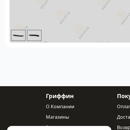
Гриффин
Пок
О Компании
Опла
Магазины
Доста
Реквизиты
Возв