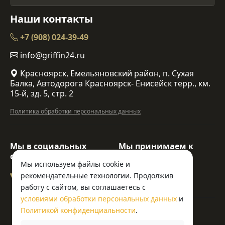
Наши контакты
+7 (908) 024-39-49
info@griffin24.ru
Красноярск, Емельяновский район, п. Сухая
Балка, Автодорога Красноярск- Енисейск терр., км.
15-й, зд. 5, стр. 2
Политика обработки персональных данных
Мы в социальных
Мы принимаем к
сетях:
оплате:
Мы используем файлы cookie и
рекомендательные технологии. Продолжив
работу с сайтом, вы соглашаетесь с
условиями обработки персональных данных
и
© ООО «Гриффин»
Политикой конфиденциальности
.