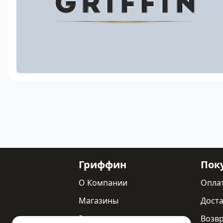
Гриффин
Пок
О Компании
Опла
Магазины
Доста
Реквизиты
Возв