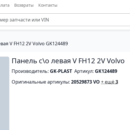
лата
Возвраты
Контакты
евая V FH12 2V Volvo GK124489
Панель с\о левая V FH12 2V Volvo
Производитель:
GK-PLAST
Артикул:
GK124489
Оригинальные артикулы:
20529873 VO
+ ещё
3