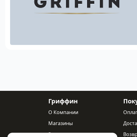
Гриффин
Пок
О Компании
Опла
Магазины
Доста
Реквизиты
Возв