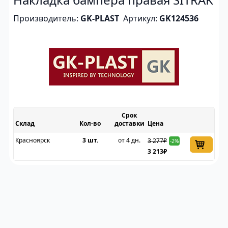
Производитель:
GK-PLAST
Артикул:
GK124536
Срок
Склад
доставки
Цена
Красноярск
3 шт.
от 4 дн.
3 277₽
-2%
3 213₽