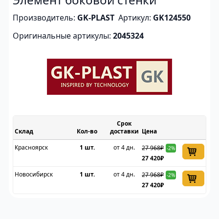
Производитель:
GK-PLAST
Артикул:
GK124550
Оригинальные артикулы:
2045324
Срок
Склад
доставки
Цена
Красноярск
1 шт.
от 4 дн.
27 968₽
-2%
27 420₽
Новосибирск
1 шт.
от 4 дн.
27 968₽
-2%
27 420₽