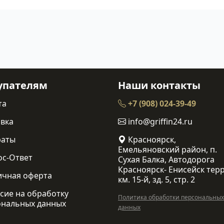
упателям
Наши контакты
та
+7 (908) 024-39-49
вка
info@griffin24.ru
раты
Красноярск,
Емельяновский район, п.
ос-Ответ
Сухая Балка, Автодорога
Красноярск- Енисейск терр
ичная оферта
км. 15-й, зд. 5, стр. 2
сие на обработку
Политика обработки персональных
ональных данных
данных