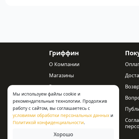
Гриффин
Пок
О Компании
Опла
Магазины
Доста
Реквизиты
Возв
Мы используем файлы cookie и
Статьи
Вопр
рекомендательные технологии. Продолжив
работу с сайтом, вы соглашаетесь с
Новости
Публ
условиями обработки персональных данных
и
Контакты
Согла
Политикой конфиденциальности
.
перс
Хорошо