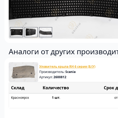
Аналоги от других производи
Уловитель крыла RH 6 серия (Б/У)
Производитель:
Scania
Артикул:
2600812
Склад
Срок 
Красноярск
1 шт.
от