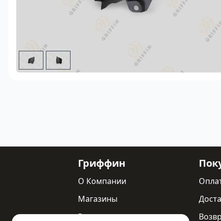
Гриффин
Пок
О Компании
Опла
Магазины
Доста
Реквизиты
Возв