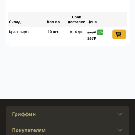
Срок
Склад
доставки
Цена
Красноярск
10 шт.
от 4 дн.
273₽
-3%
267₽
Гриффин
Покупателям