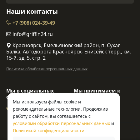
Наши контакты
+7 (908) 024-39-49
info@griffin24.ru
Красноярск, Емельяновский район, п. Сухая
Балка, Автодорога Красноярск- Енисейск терр., км.
15-й, зд. 5, стр. 2
Политика обработки персональных данных
Мы в социальных
Мы принимаем к
сетях:
оплате:
Мы используем файлы cookie и
рекомендательные технологии. Продолжив
работу с сайтом, вы соглашаетесь с
условиями обработки персональных данных
и
© ООО «Гриффин»
Политикой конфиденциальности
.