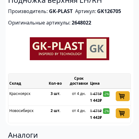
Производитель:
GK-PLAST
Артикул:
GK126705
Оригинальные артикулы:
2648022
Срок
Склад
доставки
Цена
Красноярск
3 шт.
от 4 дн.
1 471₽
-2%
1 442₽
Новосибирск
2 шт.
от 4 дн.
1 471₽
-2%
1 442₽
Аналоги