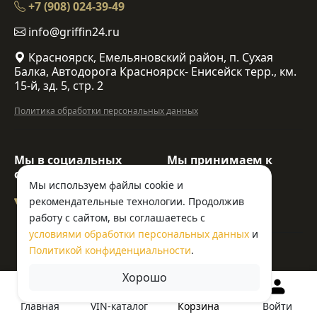
+7 (908) 024-39-49
info@griffin24.ru
Красноярск, Емельяновский район, п. Сухая
Балка, Автодорога Красноярск- Енисейск терр., км.
15-й, зд. 5, стр. 2
Политика обработки персональных данных
Мы в социальных
Мы принимаем к
сетях:
оплате:
Мы используем файлы cookie и
рекомендательные технологии. Продолжив
работу с сайтом, вы соглашаетесь с
условиями обработки персональных данных
и
© ООО «Гриффин»
Политикой конфиденциальности
.
Хорошо
Корзина
Главная
VIN-каталог
Войти