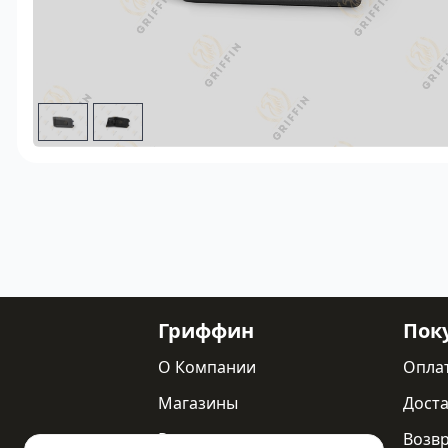
Гриффин
Пок
О Компании
Опла
Магазины
Доста
Реквизиты
Возв