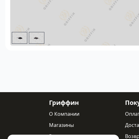
Гриффин
Пок
О Компании
Опла
Магазины
Доста
Реквизиты
Возв