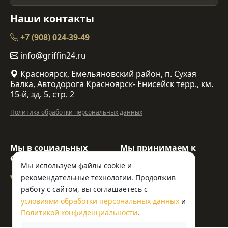
Наши контакты
+7 (908) 024-39-49
info@griffin24.ru
Красноярск, Емельяновский район, п. Сухая
Балка, Автодорога Красноярск- Енисейск терр., км.
15-й, зд. 5, стр. 2
Политика обработки персональных данных
Мы в социальных
Мы принимаем к
сетях:
оплате:
Мы используем файлы cookie и
рекомендательные технологии. Продолжив
работу с сайтом, вы соглашаетесь с
условиями обработки персональных данных
и
© ООО «Гриффин»
Политикой конфиденциальности
.