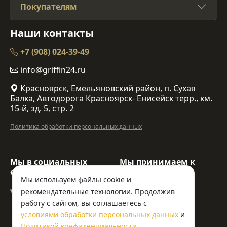
Покупателям
Наши контакты
+7 (908) 024-39-49
info@griffin24.ru
Красноярск, Емельяновский район, п. Сухая
Балка, Автодорога Красноярск- Енисейск терр., км.
15-й, зд. 5, стр. 2
Политика обработки персональных данных
Мы в социальных
Мы принимаем к
сетях:
оплате:
Мы используем файлы cookie и
рекомендательные технологии. Продолжив
работу с сайтом, вы соглашаетесь с
условиями обработки персональных данных
и
© ООО «Гриффин»
Политикой конфиденциальности
.