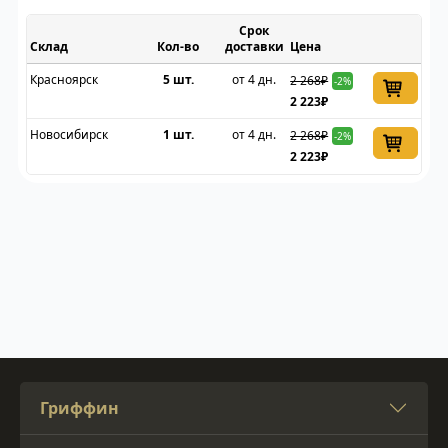
Срок
Склад
доставки
Цена
Красноярск
5 шт.
от 4 дн.
2 268₽
-2%
2 223₽
Новосибирск
1 шт.
от 4 дн.
2 268₽
-2%
2 223₽
Гриффин