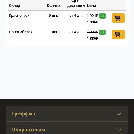
Срок
Склад
доставки
Цена
Красноярск
5 шт.
от 4 дн.
1 924₽
-2%
1 886₽
Новосибирск
1 шт.
от 4 дн.
1 924₽
-2%
1 886₽
Гриффин
Покупателям