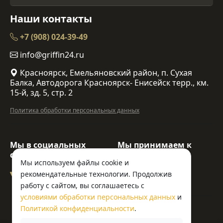
Наши контакты
+7 (908) 024-39-49
info@griffin24.ru
Красноярск, Емельяновский район, п. Сухая
Балка, Автодорога Красноярск- Енисейск терр., км.
15-й, зд. 5, стр. 2
Политика обработки персональных данных
Мы в социальных
Мы принимаем к
сетях:
оплате:
Мы используем файлы cookie и
рекомендательные технологии. Продолжив
работу с сайтом, вы соглашаетесь с
условиями обработки персональных данных
и
© ООО «Гриффин»
Политикой конфиденциальности
.